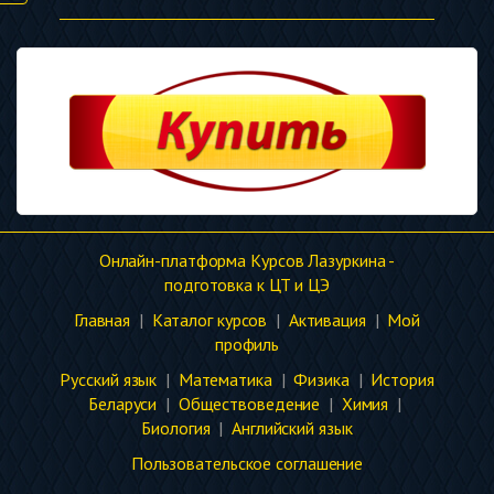
Онлайн-платформа Курсов Лазуркина -
подготовка к ЦТ и ЦЭ
Главная
|
Каталог курсов
|
Активация
|
Мой
профиль
Русский язык
|
Математика
|
Физика
|
История
Беларуси
|
Обществоведение
|
Химия
|
Биология
|
Английский язык
Пользовательское соглашение